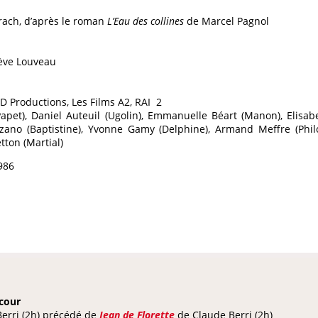
rach, d’après le roman
L’Eau des collines
de Marcel Pagnol
iève Louveau
D Productions, Les Films A2, RAI 2
pet), Daniel Auteuil (Ugolin), Emmanuelle Béart (Manon), Elisab
ozano (Baptistine), Yvonne Gamy (Delphine), Armand Meffre (Phi
tton (Martial)
986
ecour
erri (2h) précédé de
Jean de Florette
de Claude Berri (2h)