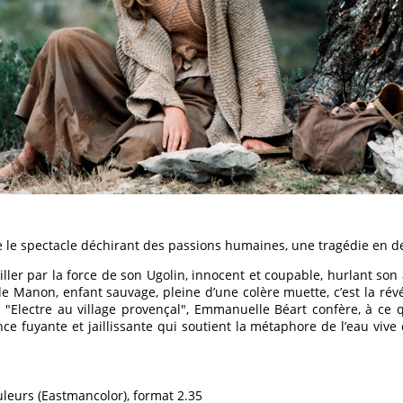
vre le spectacle déchirant des passions humaines, une tragédie en d
ller par la force de son Ugolin, innocent et coupable, hurlant son 
e Manon, enfant sauvage, pleine d’une colère muette, c’est la rév
e "Electre au village provençal", Emmanuelle Béart confère, à c
e fuyante et jaillissante qui soutient la métaphore de l’eau vive qu
ouleurs (Eastmancolor), format 2.35