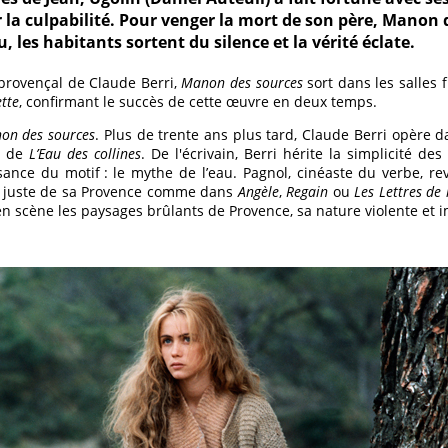
 la culpabilité. Pour venger la mort de son père, Manon 
u, les habitants sortent du silence et la vérité éclate.
rovençal de Claude Berri,
Manon des sources
sort dans les salles 
ette
, confirmant le succès de cette œuvre en deux temps.
on des sources
. Plus de trente ans plus tard, Claude Berri opère 
e de
L’Eau des collines
. De l'écrivain, Berri hérite la simplicité de
sance du motif : le mythe de l’eau. Pagnol, cinéaste du verbe, r
ge juste de sa Provence comme dans
Angèle
,
Regain
ou
Les Lettres d
 en scène les paysages brûlants de Provence, sa nature violente et