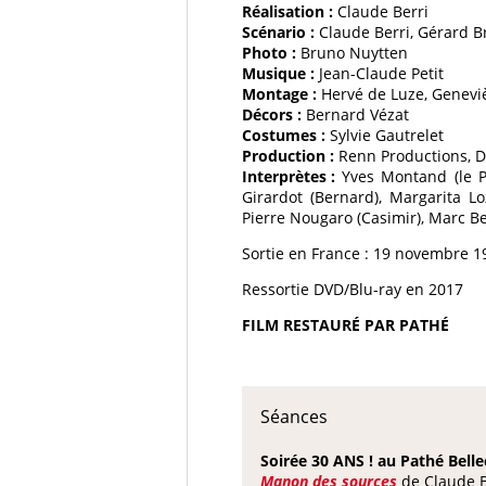
Réalisation :
Claude Berri
Scénario :
Claude Berri, Gérard B
Photo :
Bruno Nuytten
Musique :
Jean-Claude Petit
Montage :
Hervé de Luze, Genev
Décors :
Bernard Vézat
Costumes :
Sylvie Gautrelet
Production :
Renn Productions, D
Interprètes :
Yves Montand (le Pa
Girardot (Bernard), Margarita L
Pierre Nougaro (Casimir), Marc Be
Sortie en France : 19 novembre 1
Ressortie DVD/Blu-ray en 2017
FILM RESTAURÉ PAR PATHÉ
Séances
Soirée 30 ANS ! au Pathé Bell
Manon des sources
de Claude B