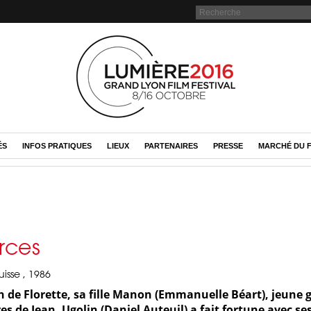
ÉS
INFOS PRATIQUES
LIEUX
PARTENAIRES
PRESSE
MARCHÉ DU F
rces
uisse , 1986
n de Florette, sa fille Manon (Emmanuelle Béart), jeune 
rres de Jean, Ugolin (Daniel Auteuil) a fait fortune avec s