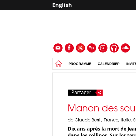
English
PROGRAMME
CALENDRIER
INVIT
Partager
Manon des sou
de Claude Berri , France, Italie, S
Dix ans après la mort de Jea
dans les collines. Sur les te