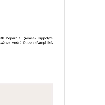
eth Depardieu (Aimée), Hippolyte
loxène), André Dupon (Pamphile),