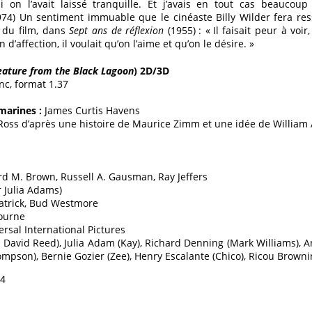
si on l’avait laissé tranquille. Et j’avais en tout cas beaucou
74) Un sentiment immuable que le cinéaste Billy Wilder fera re
n du film, dans
Sept ans de réflexion
(1955) : « Il faisait peur à voir
d’affection, il voulait qu’on l’aime et qu’on le désire. »
eature from the Black Lagoon
) 2D/3D
anc, format 1.37
marines :
James Curtis Havens
 Ross d’après une histoire de Maurice Zimm et une idée de William
rd M. Brown, Russell A. Gausman, Ray Jeffers
 Julia Adams)
Patrick, Bud Westmore
ourne
ersal International Pictures
. David Reed), Julia Adam (Kay), Richard Denning (Mark Williams), 
Thompson), Bernie Gozier (Zee), Henry Escalante (Chico), Ricou Brow
54