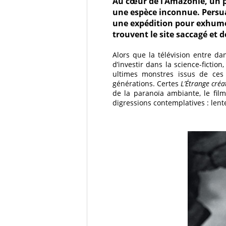
Au cœur de l’Amazonie, un 
une espèce inconnue. Persua
une expédition pour exhumer
trouvent le site saccagé e
Alors que la télévision entre da
d’investir dans la science-fictio
ultimes monstres issus de ces 
générations. Certes
L’Étrange créa
de la paranoïa ambiante, le fil
digressions contemplatives : len