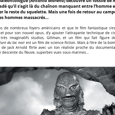
paléontologue (Antonio Moreno) découvre un fossile de
dé qu’il s’agit là du chaînon manquant entre l’homme et
 le reste du squelette. Mais une fois de retour au campe
t des hommes massacrés…
ns de nombreux foyers américains et que le film fantastique s’e
n, et pour son nouvel opus, d’y ajouter l'attrayante technique de c
très imaginatifs studios, Gillman, et un film qui fait figur
ture du lac noir
est un film de science-fiction. Mais à l’ère de la b
m de Jack Arnold flirte avec un ton réaliste proche du documenta
te descente du fleuve, superbes vues sous-marines…