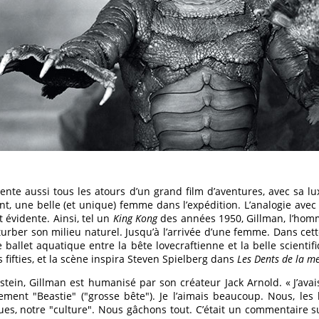
nte aussi tous les atours d’un grand film d’aventures, avec sa luxu
nt, une belle (et unique) femme dans l’expédition. L’analogie avec
 évidente. Ainsi, tel un
King Kong
des années 1950, Gillman, l’homm
urber son milieu naturel. Jusqu’à l’arrivée d’une femme. Dans cet
e ballet aquatique entre la bête lovecraftienne et la belle scientif
fifties, et la scène inspira Steven Spielberg dans
Les Dents de la m
stein, Gillman est humanisé par son créateur Jack Arnold. « J’av
èrement "Beastie" ("grosse bête"). Je l’aimais beaucoup. Nous, 
es, notre "culture". Nous gâchons tout. C’était un commentaire sur