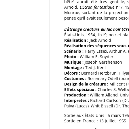
bête" aurait été très gentille, 
Arnold,
L’Écran fantastique
n°7, 19
Monroe, sortant de la projectio
pense qu’il avait seulement besoin 
L’Étrange créature du lac noir
(
Cr
États-Unis, 1954, 1h19, noir et bl
Réalisation :
Jack Arnold
Réalisation des séquences sous-
Scénario :
Harry Essex, Arthur A.
Photo :
William E. Snyder
Musique :
Joseph Gershenson
Montage :
Ted J. Kent
Décors :
Bernard Herzbrun, Hilya
Costumes :
Rosemary Odell (pour
Design de la créature :
Milicent 
Effets spéciaux :
Charles S. Welb
Production :
William Alland, Univ
Interprètes :
Richard Carlson (Dr
Paiva (Lucas), Whit Bissell (Dr. 
Sortie aux États-Unis : 5 mars 19
Sortie en France : 13 juillet 1955