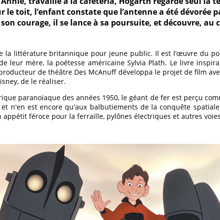
 Annie, travaille à la cafétéria, Hogarth regarde seul la 
r le toit, l’enfant constate que l’antenne a été dévorée 
on courage, il se lance à sa poursuite, et découvre, au c
e la littérature britannique pour jeune public. Il est l’œuvre du po
 de leur mère, la poétesse américaine Sylvia Plath. Le livre insp
producteur de théâtre Des McAnuff développa le projet de film ave
sney, de le réaliser.
rique paranoïaque des années 1950, le géant de fer est perçu co
e et n'en est encore qu'aux balbutiements de la conquête spatial
appétit féroce pour la ferraille, pylônes électriques et autres voie