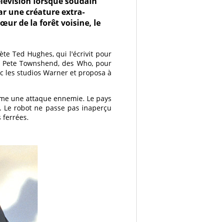
télévision lorsque soudain
par une créature extra-
œur de la forêt voisine, le
ète Ted Hughes, qui l'écrivit pour
ira Pete Townshend, des Who, pour
c les studios Warner et proposa à
mme une attaque ennemie. Le pays
e. Le robot ne passe pas inaperçu
s ferrées.