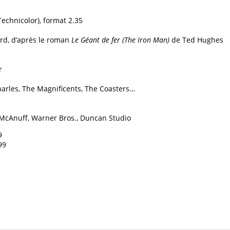
Technicolor), format 2.35
rd, d’après le roman
Le Géant de fer (The Iron Man)
de Ted Hughes
e
r
arles, The Magnificents, The Coasters…
 McAnuff, Warner Bros., Duncan Studio
99
99