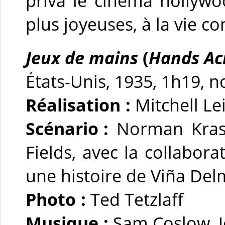
priva le cinéma hollywo
plus joyeuses, à la vie c
Jeux de mains
(
Hands Ac
États-Unis, 1935, 1h19, n
Réalisation :
Mitchell Le
Scénario :
Norman Krasn
Fields, avec la collabor
une histoire de Viña Del
Photo :
Ted Tetzlaff
Musique :
Sam Coslow, J