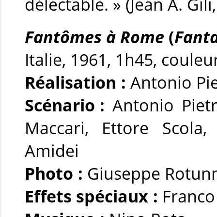
délectable. » (Jean A. Gili
Fantômes à Rome
(
Fant
Italie, 1961, 1h45, coule
Réalisation :
Antonio Pie
Scénario :
Antonio Piet
Maccari, Ettore Scola
Amidei
Photo :
Giuseppe Rotun
Effets spéciaux :
Franco