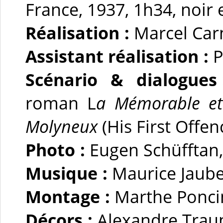
France, 1937, 1h34, noir 
Réalisation :
Marcel Ca
Assistant réalisation :
P
Scénario & dialogues
roman L
a Mémorable et
Molyneux
(His First Offe
Photo :
Eugen Schüfftan,
Musique :
Maurice Jaub
Montage :
Marthe Ponci
Décors :
Alexandre Trau