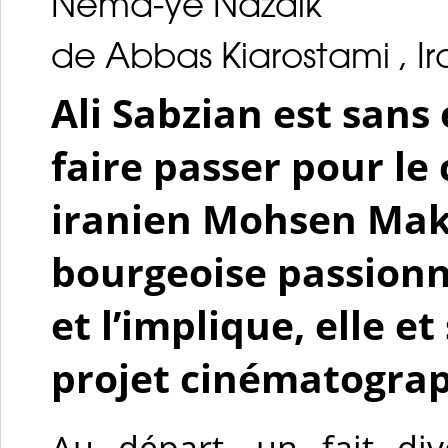
Nema-ye Nazdik
de Abbas Kiarostami , Ir
Ali Sabzian est sans 
faire passer pour le
iranien Mohsen Mak
bourgeoise passionn
et l’implique, elle e
projet cinématogra
Au départ, un fait div