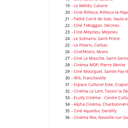
19
-
Le Méliès, Caluire
20
-
Ciné-Rillieux, Rillieux-la-Pap
21
-
Pathé Carré de Soie, Vaulx-e
22
-
Ciné Toboggan, Décines
23
-
Ciné-Meyzieu, Meyzieu
24
-
Le Scénario, Saint-Priest
25
-
Le Polaris, Corbas
26
-
Ciné’Mions, Mions
27
-
Ciné La Mouche, Saint-Genis
28
-
Cinéma MDP, Pierre-Bénite
29
-
Ciné Mourguet, Sainte-Foy-l
30
-
IRIS, Francheville
31
-
Espace Culturel Eole, Crapo
32
-
Cinéma Le Lem, Tassin la D
33
-
Ecully Cinéma - Centre Cultu
34
-
Alpha Cinéma, Charbonnière
35
-
Ciné Aqueduc Dardilly
36
-
Cinéma Rex, Neuville-sur-S