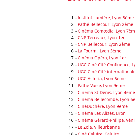
1
-
Institut Lumière, Lyon 8ème
2
-
Pathé Bellecour, Lyon 2ème
3
-
Cinéma Comœdia, Lyon 7è
4
-
CNP Terreaux, Lyon 1er
5
-
CNP Bellecour, Lyon 2ème
6
-
La Fourmi, Lyon 3ème
7
-
Cinéma Opéra, Lyon 1er
8
-
UGC Ciné Cité Confluence, 
9
-
UGC Ciné Cité international
10
-
UGC Astoria, Lyon 6ème
11
-
Pathé Vaise, Lyon 9ème
12
-
Cinéma St-Denis, Lyon 4ème
13
-
Cinéma Bellecombe, Lyon 6
14
-
CinéDuchère, Lyon 9ème
15
-
Cinéma Les Alizés, Bron
16
-
Cinéma Gérard-Philipe, Vén
17
-
Le Zola, Villeurbanne
18
-
Ciné Caluire, Caluire