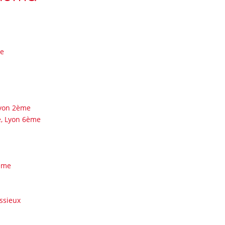
me
Lyon 2ème
e, Lyon 6ème
ème
issieux