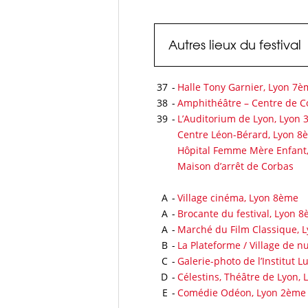
Autres lieux du festival
37
-
Halle Tony Garnier, Lyon 7è
38
-
Amphithéâtre – Centre de C
39
-
L’Auditorium de Lyon, Lyon
Centre Léon-Bérard, Lyon 8
Hôpital Femme Mère Enfant
Maison d’arrêt de Corbas
A
-
Village cinéma, Lyon 8ème
A
-
Brocante du festival, Lyon 
A
-
Marché du Film Classique, 
B
-
La Plateforme / Village de n
C
-
Galerie-photo de l’Institut L
D
-
Célestins, Théâtre de Lyon,
E
-
Comédie Odéon, Lyon 2ème