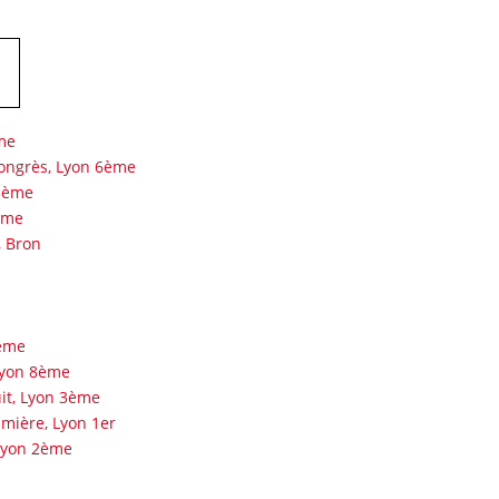
me
ongrès, Lyon 6ème
 3ème
ème
, Bron
8ème
Lyon 8ème
uit, Lyon 3ème
umière, Lyon 1er
 Lyon 2ème