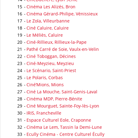
15
-
Cinéma Les Alizés, Bron
16
-
Cinéma Gérard-Philipe, Vénissieux
17
-
Le Zola, Villeurbanne
18
-
Ciné Caluire, Caluire
19
-
Le Méliès, Caluire
20
-
Ciné-Rillieux, Rillieux-la-Pape
21
-
Pathé Carré de Soie, Vaulx-en-Velin
22
-
Ciné Toboggan, Décines
23
-
Ciné-Meyzieu, Meyzieu
24
-
Le Scénario, Saint-Priest
25
-
Le Polaris, Corbas
26
-
Ciné’Mions, Mions
27
-
Ciné La Mouche, Saint-Genis-Laval
28
-
Cinéma MDP, Pierre-Bénite
29
-
Ciné Mourguet, Sainte-Foy-lès-Lyon
30
-
IRIS, Francheville
31
-
Espace Culturel Eole, Craponne
32
-
Cinéma Le Lem, Tassin la Demi-Lune
33
-
Ecully Cinéma - Centre Culturel Écully