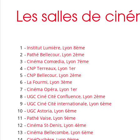
Les salles de cin
1
-
Institut Lumière, Lyon 8ème
2
-
Pathé Bellecour, Lyon 2ème
3
-
Cinéma Comœdia, Lyon 7ème
4
-
CNP Terreaux, Lyon 1er
5
-
CNP Bellecour, Lyon 2ème
6
-
La Fourmi, Lyon 3ème
7
-
Cinéma Opéra, Lyon 1er
8
-
UGC Ciné Cité Confluence, Lyon 2ème
9
-
UGC Ciné Cité internationale, Lyon 6ème
10
-
UGC Astoria, Lyon 6ème
11
-
Pathé Vaise, Lyon 9ème
12
-
Cinéma St-Denis, Lyon 4ème
13
-
Cinéma Bellecombe, Lyon 6ème
14
-
CinéDuchère, Lyon 9ème