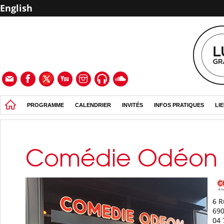
English
PROGRAMME
CALENDRIER
INVITÉS
INFOS PRATIQUES
LI
Comédie Odéon
6 R
690
04 