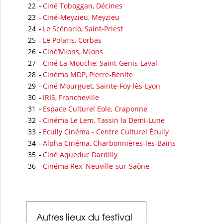
22
-
Ciné Toboggan, Décines
23
-
Ciné-Meyzieu, Meyzieu
24
-
Le Scénario, Saint-Priest
25
-
Le Polaris, Corbas
26
-
Ciné’Mions, Mions
27
-
Ciné La Mouche, Saint-Genis-Laval
28
-
Cinéma MDP, Pierre-Bénite
29
-
Ciné Mourguet, Sainte-Foy-lès-Lyon
30
-
IRIS, Francheville
31
-
Espace Culturel Eole, Craponne
32
-
Cinéma Le Lem, Tassin la Demi-Lune
33
-
Ecully Cinéma - Centre Culturel Écully
34
-
Alpha Cinéma, Charbonnières-les-Bains
35
-
Ciné Aqueduc Dardilly
36
-
Cinéma Rex, Neuville-sur-Saône
Autres lieux du festival