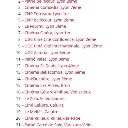
2
-
Pathé Bellecour, Lyon 2ème
3
-
Cinéma Comœdia, Lyon 7ème
4
-
CNP Terreaux, Lyon 1er
5
-
CNP Bellecour, Lyon 2ème
6
-
La Fourmi, Lyon 3ème
7
-
Cinéma Opéra, Lyon 1er
8
-
UGC Ciné Cité Confluence, Lyon 2ème
9
-
UGC Ciné Cité internationale, Lyon 6ème
10
-
UGC Astoria, Lyon 6ème
11
-
Pathé Vaise, Lyon 9ème
12
-
Cinéma St-Denis, Lyon 4ème
13
-
Cinéma Bellecombe, Lyon 6ème
14
-
CinéDuchère, Lyon 9ème
15
-
Cinéma Les Alizés, Bron
16
-
Cinéma Gérard-Philipe, Vénissieux
17
-
Le Zola, Villeurbanne
18
-
Ciné Caluire, Caluire
19
-
Le Méliès, Caluire
20
-
Ciné-Rillieux, Rillieux-la-Pape
21
-
Pathé Carré de Soie, Vaulx-en-Velin