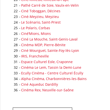
21
-
Pathé Carré de Soie, Vaulx-en-Velin
22
-
Ciné Toboggan, Décines
23
-
Ciné-Meyzieu, Meyzieu
24
-
Le Scénario, Saint-Priest
25
-
Le Polaris, Corbas
26
-
Ciné’Mions, Mions
27
-
Ciné La Mouche, Saint-Genis-Laval
28
-
Cinéma MDP, Pierre-Bénite
29
-
Ciné Mourguet, Sainte-Foy-lès-Lyon
30
-
IRIS, Francheville
31
-
Espace Culturel Eole, Craponne
32
-
Cinéma Le Lem, Tassin la Demi-Lune
33
-
Ecully Cinéma - Centre Culturel Écully
34
-
Alpha Cinéma, Charbonnières-les-Bains
35
-
Ciné Aqueduc Dardilly
36
-
Cinéma Rex, Neuville-sur-Saône