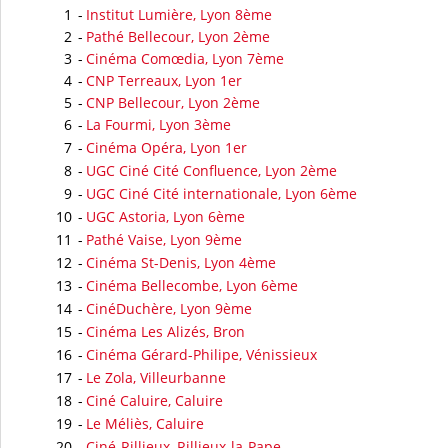
1
-
Institut Lumière, Lyon 8ème
2
-
Pathé Bellecour, Lyon 2ème
3
-
Cinéma Comœdia, Lyon 7ème
4
-
CNP Terreaux, Lyon 1er
5
-
CNP Bellecour, Lyon 2ème
6
-
La Fourmi, Lyon 3ème
7
-
Cinéma Opéra, Lyon 1er
8
-
UGC Ciné Cité Confluence, Lyon 2ème
9
-
UGC Ciné Cité internationale, Lyon 6ème
10
-
UGC Astoria, Lyon 6ème
11
-
Pathé Vaise, Lyon 9ème
12
-
Cinéma St-Denis, Lyon 4ème
13
-
Cinéma Bellecombe, Lyon 6ème
14
-
CinéDuchère, Lyon 9ème
15
-
Cinéma Les Alizés, Bron
16
-
Cinéma Gérard-Philipe, Vénissieux
17
-
Le Zola, Villeurbanne
18
-
Ciné Caluire, Caluire
19
-
Le Méliès, Caluire
20
-
Ciné-Rillieux, Rillieux-la-Pape